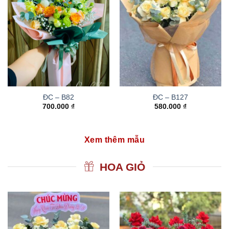
ĐC – B82
ĐC – B127
700.000
₫
580.000
₫
Xem thêm mẫu
HOA GIỎ