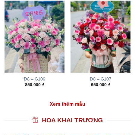
ĐC – G106
ĐC – G107
850.000
₫
950.000
₫
Xem thêm mẫu
HOA KHAI TRƯƠNG