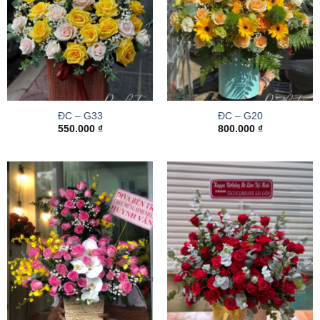
ĐC – G33
ĐC – G20
550.000
₫
800.000
₫