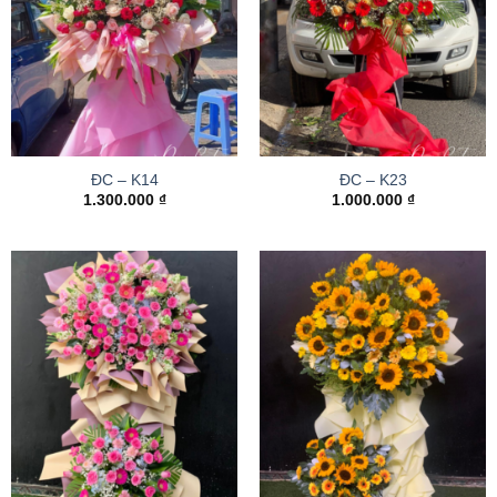
ĐC – K14
ĐC – K23
1.300.000
₫
1.000.000
₫