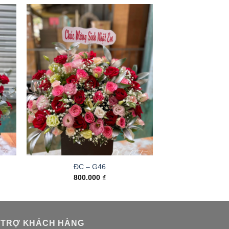
ĐC – G46
800.000
₫
 TRỢ KHÁCH HÀNG