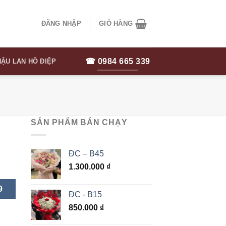
ĐĂNG NHẬP
GIỎ HÀNG
☎ 0984 665 339
ẬU LAN HỒ ĐIỆP
SẢN PHẨM BÁN CHẠY
ĐC – B45
1.300.000
₫
9
ĐC - B15
850.000
₫