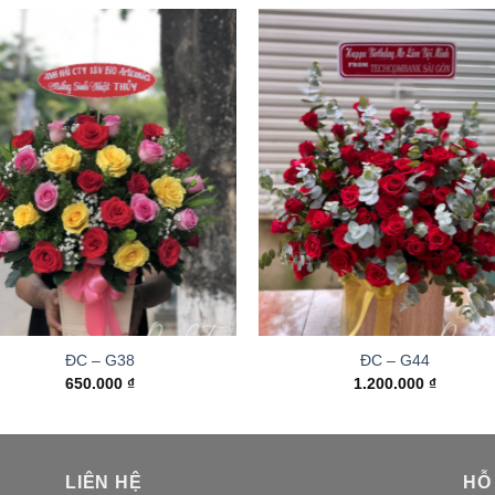
ĐC – G38
ĐC – G44
650.000
₫
1.200.000
₫
LIÊN HỆ
HỖ