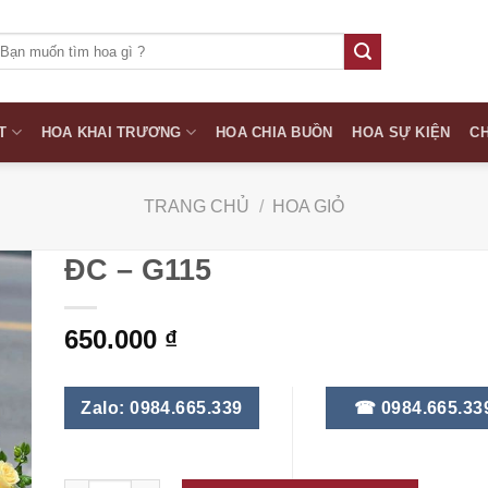
ìm
iếm:
T
HOA KHAI TRƯƠNG
HOA CHIA BUỒN
HOA SỰ KIỆN
CH
TRANG CHỦ
/
HOA GIỎ
ĐC – G115
650.000
₫
Zalo: 0984.665.339
☎ 0984.665.33