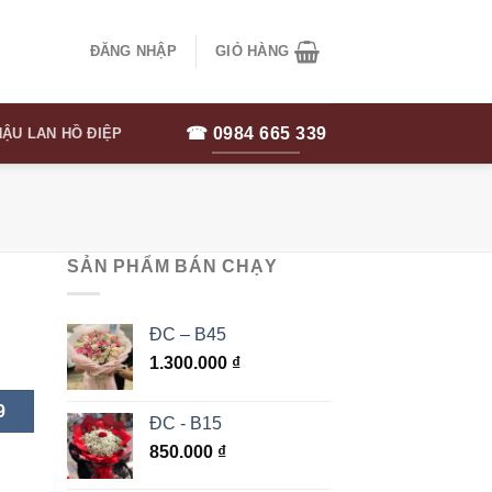
ĐĂNG NHẬP
GIỎ HÀNG
☎ 0984 665 339
ẬU LAN HỒ ĐIỆP
SẢN PHẨM BÁN CHẠY
ĐC – B45
1.300.000
₫
9
ĐC - B15
850.000
₫