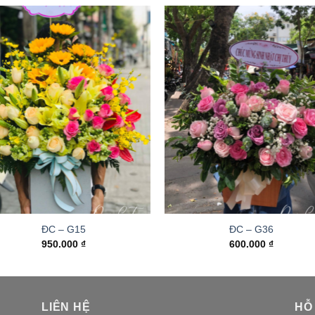
ĐC – G15
ĐC – G36
950.000
₫
600.000
₫
LIÊN HỆ
HỖ