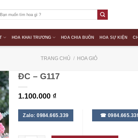
ìm
iếm:
T
HOA KHAI TRƯƠNG
HOA CHIA BUỒN
HOA SỰ KIỆN
CH
TRANG CHỦ
/
HOA GIỎ
ĐC – G117
1.100.000
₫
Zalo: 0984.665.339
☎ 0984.665.33