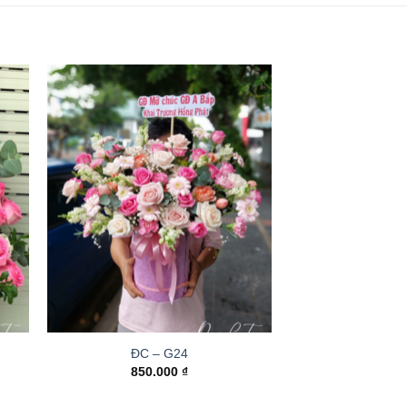
ĐC – G24
850.000
₫