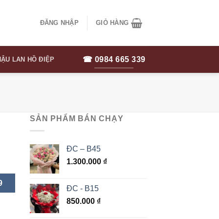
ĐĂNG NHẬP
GIỎ HÀNG
☎ 0984 665 339
ẬU LAN HỒ ĐIỆP
SẢN PHẨM BÁN CHẠY
ĐC – B45
1.300.000
₫
9
ĐC - B15
850.000
₫