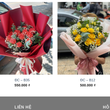
ĐC – B35
ĐC – B12
550.000
₫
500.000
₫
LIÊN HỆ
HỖ