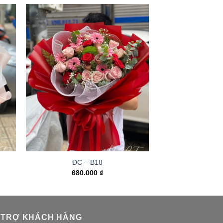
ĐC – B18
680.000
₫
 TRỢ KHÁCH HÀNG