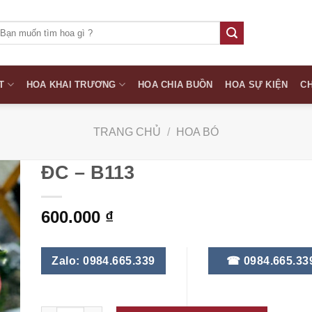
ìm
iếm:
T
HOA KHAI TRƯƠNG
HOA CHIA BUỒN
HOA SỰ KIỆN
CH
TRANG CHỦ
/
HOA BÓ
ĐC – B113
600.000
₫
Zalo: 0984.665.339
☎ 0984.665.33