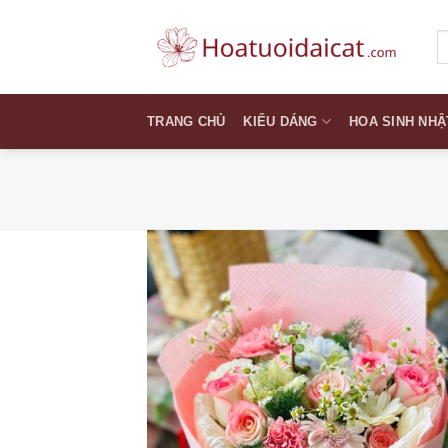
Skip
to
T
k
content
TRANG CHỦ
KIỂU DÁNG
HOA SINH NHẬ