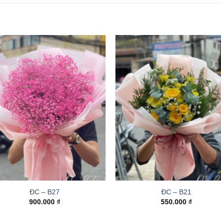
ĐC – B27
ĐC – B21
900.000
₫
550.000
₫