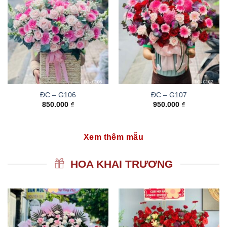
ĐC – G106
ĐC – G107
850.000
₫
950.000
₫
Xem thêm mẫu
HOA KHAI TRƯƠNG