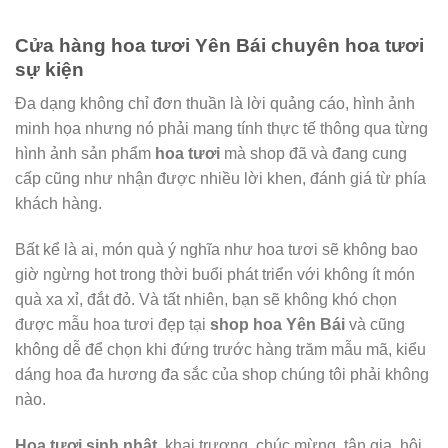
Cửa hàng hoa tươi Yên Bái chuyên hoa tươi
sự kiện
Đa dạng không chỉ đơn thuần là lời quảng cáo, hình ảnh
minh họa nhưng nó phải mang tính thực tế thông qua từng
hình ảnh sản phẩm
hoa tươi
mà shop đã và đang cung
cấp cũng như nhận được nhiều lời khen, đánh giá từ phía
khách hàng.
Bất kể là ai, món quà ý nghĩa như hoa tươi sẽ không bao
giờ ngừng hot trong thời buổi phát triển với không ít món
quà xa xỉ, đắt đỏ. Và tất nhiên, bạn sẽ không khó chọn
được mẫu hoa tươi đẹp tại
shop hoa Yên Bái
và cũng
không dễ để chọn khi đứng trước hàng trăm mẫu mã, kiểu
dáng hoa đa hương đa sắc của shop chúng tôi phải không
nào.
Hoa tươi sinh nhật
, khai trương, chúc mừng, tân gia, hội