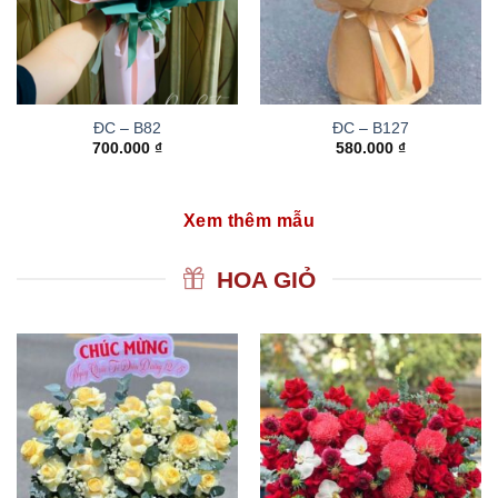
ĐC – B82
ĐC – B127
700.000
₫
580.000
₫
Xem thêm mẫu
HOA GIỎ