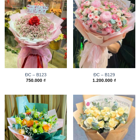
ĐC – B123
ĐC – B129
750.000
₫
1.200.000
₫