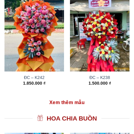
ĐC – K242
ĐC – K238
1.850.000
₫
1.500.000
₫
Xem thêm mẫu
HOA CHIA BUỒN