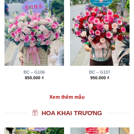
ĐC – G106
ĐC – G107
850.000
₫
950.000
₫
Xem thêm mẫu
HOA KHAI TRƯƠNG