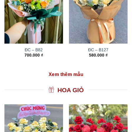
ĐC – B82
ĐC – B127
700.000
₫
580.000
₫
Xem thêm mẫu
HOA GIỎ