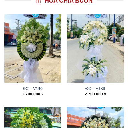
HOA CHIA BUỒN
ĐC – V140
ĐC – V139
1.200.000
₫
2.700.000
₫