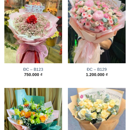
ĐC – B123
ĐC – B129
750.000
₫
1.200.000
₫