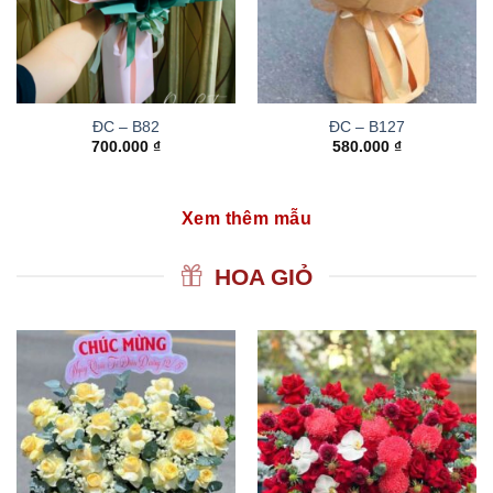
ĐC – B82
ĐC – B127
700.000
₫
580.000
₫
Xem thêm mẫu
HOA GIỎ