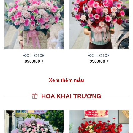
ĐC – G106
ĐC – G107
850.000
₫
950.000
₫
Xem thêm mẫu
HOA KHAI TRƯƠNG