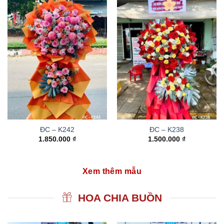
ĐC – K242
ĐC – K238
1.850.000
₫
1.500.000
₫
Xem thêm mẫu
HOA CHIA BUỒN