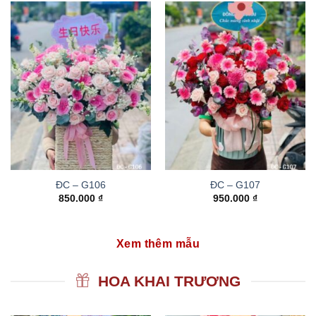
ĐC – G106
ĐC – G107
850.000
₫
950.000
₫
Xem thêm mẫu
HOA KHAI TRƯƠNG