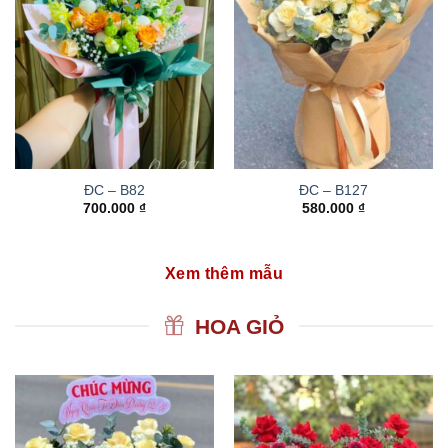
ĐC – B82
ĐC – B127
700.000
₫
580.000
₫
Xem thêm mẫu
HOA GIỎ