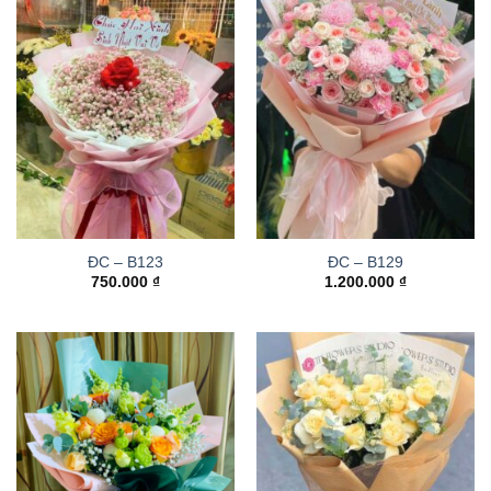
ĐC – B123
ĐC – B129
750.000
₫
1.200.000
₫