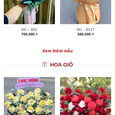
ĐC – B82
ĐC – B127
700.000
₫
580.000
₫
Xem thêm mẫu
HOA GIỎ