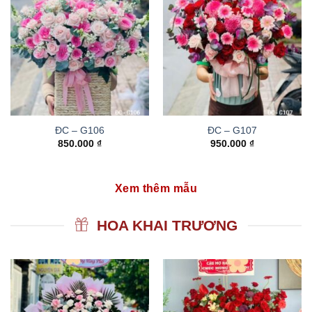
ĐC – G106
ĐC – G107
850.000
₫
950.000
₫
Xem thêm mẫu
HOA KHAI TRƯƠNG