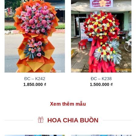
ĐC – K242
ĐC – K238
1.850.000
₫
1.500.000
₫
Xem thêm mẫu
HOA CHIA BUỒN