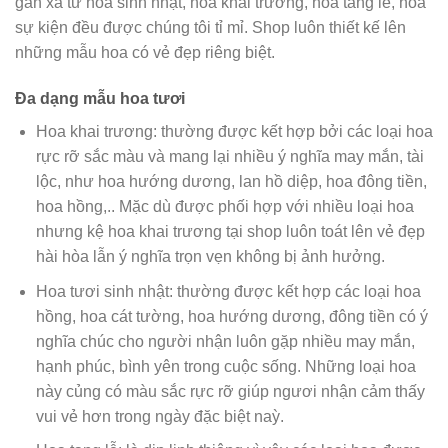
gần xa từ hoa sinh nhật, hoa khai trương, hoa tang lễ, hoa
sự kiện đều được chúng tôi tỉ mỉ. Shop luôn thiết kế lên
những mẫu hoa có vẻ đẹp riêng biệt.
Đa dạng mẫu hoa tươi
Hoa khai trương: thường được kết hợp bởi các loại hoa
rực rỡ sắc màu và mang lại nhiều ý nghĩa may mắn, tài
lộc, như hoa hướng dương, lan hồ diệp, hoa đông tiền,
hoa hồng,.. Mặc dù được phối hợp với nhiều loại hoa
nhưng kệ hoa khai trương tại shop luôn toát lên vẻ đẹp
hài hòa lẫn ý nghĩa trọn vẹn không bị ảnh hưởng.
Hoa tươi sinh nhật: thường được kết hợp các loại hoa
hồng, hoa cát tường, hoa hướng dương, đông tiền có ý
nghĩa chúc cho người nhận luôn gặp nhiều may mắn,
hạnh phúc, bình yên trong cuộc sống. Những loại hoa
này củng có màu sắc rực rỡ giúp ngươi nhận cảm thấy
vui vẻ hơn trong ngày đặc biệt naỳ.