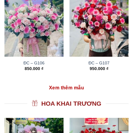
ĐC – G106
ĐC – G107
850.000
₫
950.000
₫
Xem thêm mẫu
HOA KHAI TRƯƠNG