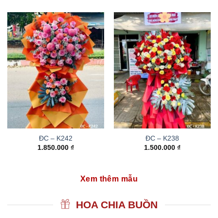
ĐC – K242
ĐC – K238
1.850.000
₫
1.500.000
₫
Xem thêm mẫu
HOA CHIA BUỒN