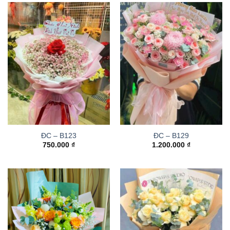
ĐC – B123
ĐC – B129
750.000
₫
1.200.000
₫