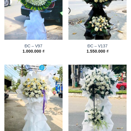
ĐC – V97
ĐC – V137
1.000.000
₫
1.550.000
₫