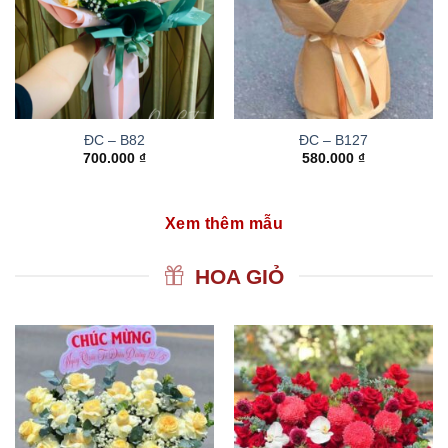
ĐC – B82
ĐC – B127
700.000
₫
580.000
₫
Xem thêm mẫu
HOA GIỎ