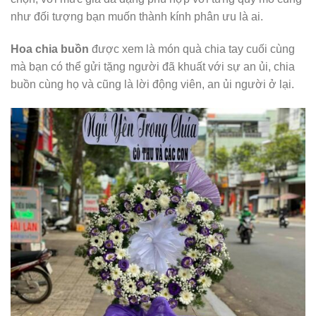
như đối tượng bạn muốn thành kính phân ưu là ai.
Hoa chia buồn
được xem là món quà chia tay cuối cùng
mà bạn có thể gửi tặng người đã khuất với sự an ủi, chia
buồn cùng họ và cũng là lời động viên, an ủi người ở lại.