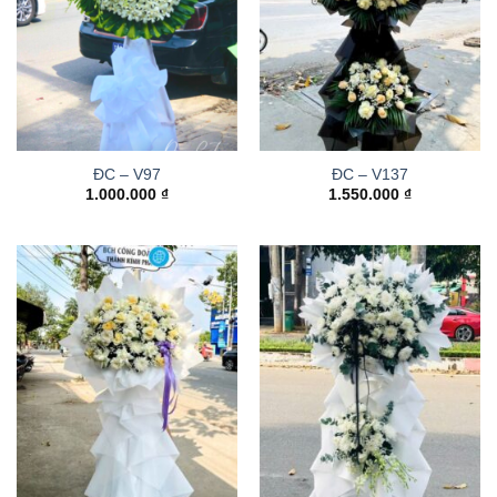
ĐC – V97
ĐC – V137
1.000.000
₫
1.550.000
₫