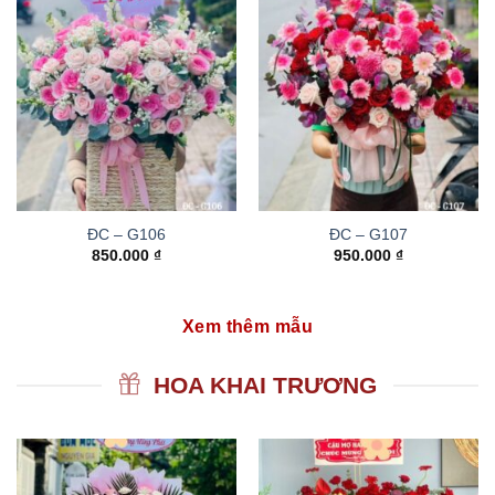
ĐC – G106
ĐC – G107
850.000
₫
950.000
₫
Xem thêm mẫu
HOA KHAI TRƯƠNG