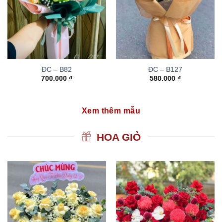
ĐC – B82
ĐC – B127
700.000
₫
580.000
₫
Xem thêm mẫu
HOA GIỎ