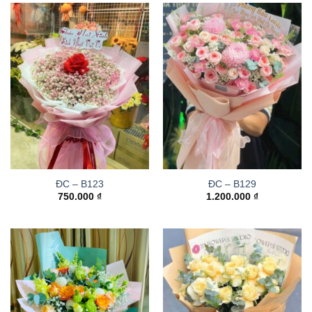
ĐC – B123
ĐC – B129
750.000
₫
1.200.000
₫