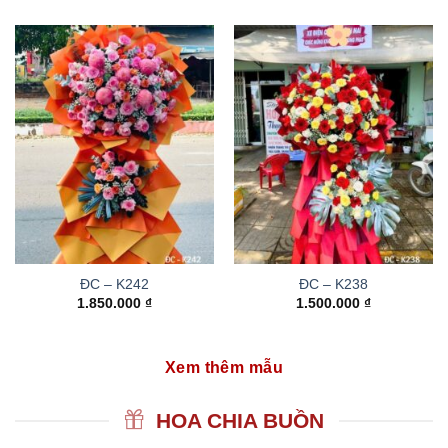
ĐC – K242
ĐC – K238
1.850.000
₫
1.500.000
₫
Xem thêm mẫu
HOA CHIA BUỒN