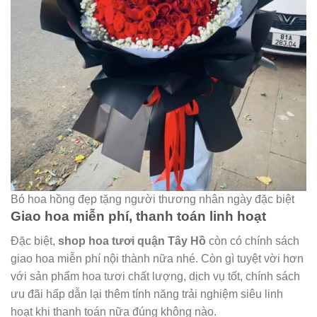
Bó hoa hồng đẹp tặng người thương nhân ngày đặc biệt
Giao hoa miễn phí, thanh toán linh hoạt
Đặc biệt,
shop hoa tươi quận Tây Hồ
còn có chính sách
giao hoa miễn phí nội thành nữa nhé. Còn gì tuyệt vời hơn
với sản phẩm hoa tươi chất lượng, dịch vụ tốt, chính sách
ưu đãi hấp dẫn lại thêm tính năng trải nghiệm siêu linh
hoạt khi thanh toán nữa đúng không nào.