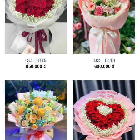
ĐC – B115
ĐC – B113
850.000
₫
600.000
₫