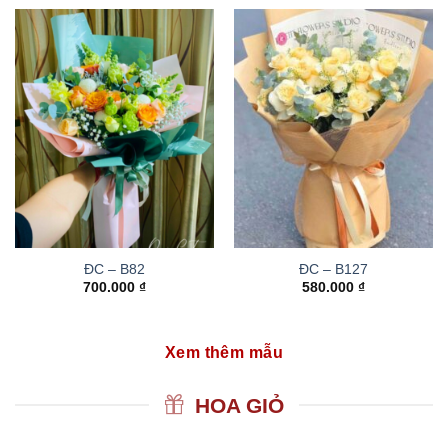
ĐC – B82
ĐC – B127
700.000
₫
580.000
₫
Xem thêm mẫu
HOA GIỎ