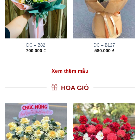
ĐC – B82
ĐC – B127
700.000
₫
580.000
₫
Xem thêm mẫu
HOA GIỎ