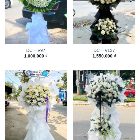
ĐC – V97
ĐC – V137
1.000.000
₫
1.550.000
₫