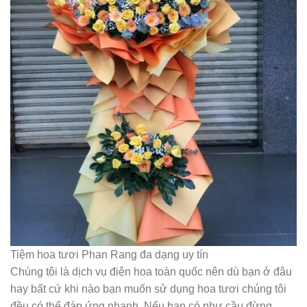
Tiệm hoa tươi Phan Rang đa dạng uy tín
Chúng tôi là dịch vụ điện hoa toàn quốc nên dù bạn ở đâu
hay bất cứ khi nào bạn muốn sử dụng hoa tươi chúng tôi
đều có thể đáp ứng nhanh. Nếu bạn có như cầu đừng