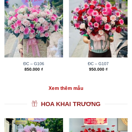
ĐC – G106
ĐC – G107
850.000
₫
950.000
₫
Xem thêm mẫu
HOA KHAI TRƯƠNG