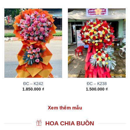
ĐC – K242
ĐC – K238
1.850.000
₫
1.500.000
₫
Xem thêm mẫu
HOA CHIA BUỒN