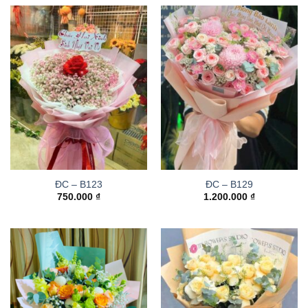
ĐC – B123
ĐC – B129
750.000
₫
1.200.000
₫