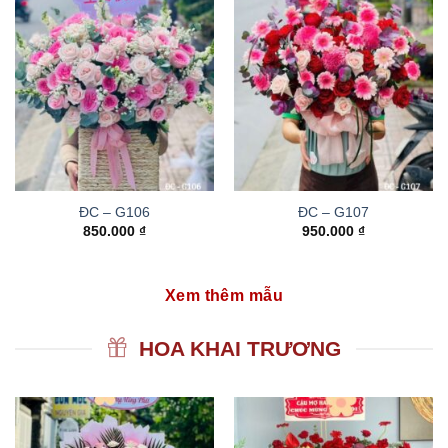
ĐC – G106
ĐC – G107
850.000
₫
950.000
₫
Xem thêm mẫu
HOA KHAI TRƯƠNG