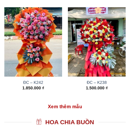
ĐC – K242
ĐC – K238
1.850.000
₫
1.500.000
₫
Xem thêm mẫu
HOA CHIA BUỒN