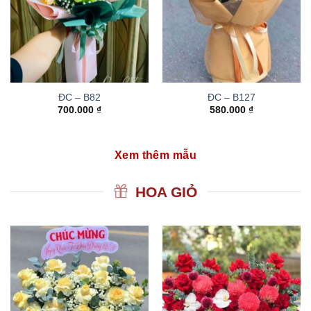
ĐC – B82
ĐC – B127
700.000
₫
580.000
₫
Xem thêm mẫu
HOA GIỎ