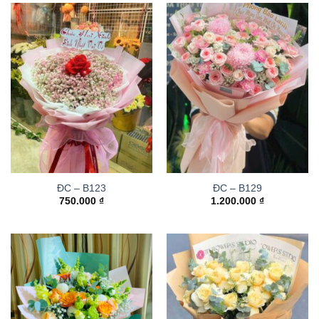
ĐC – B123
ĐC – B129
750.000
₫
1.200.000
₫