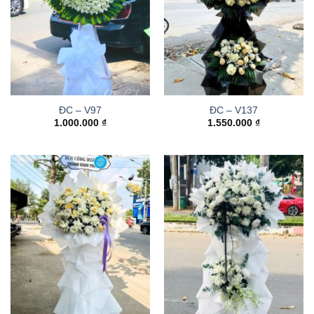
ĐC – V97
ĐC – V137
1.000.000
₫
1.550.000
₫