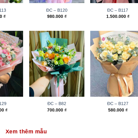
113
ĐC – B120
ĐC – B117
00
₫
980.000
₫
1.500.000
₫
129
ĐC – B82
ĐC – B127
000
₫
700.000
₫
580.000
₫
Xem thêm mẫu