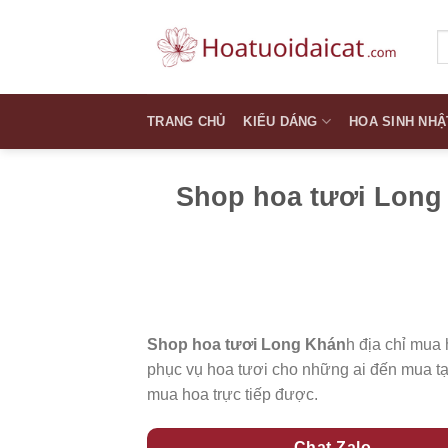
Skip
to
T
k
content
TRANG CHỦ
KIỂU DÁNG
HOA SINH NHẬ
Shop hoa tươi Long 
Shop hoa tươi Long Khán
h địa chỉ mua 
phục vụ hoa tươi cho những ai đến mua t
mua hoa trực tiếp được.
Chat Zalo