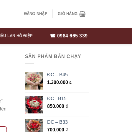
ĐĂNG NHẬP
GIỎ HÀNG
☎ 0984 665 339
ẬU LAN HỒ ĐIỆP
SẢN PHẨM BÁN CHẠY
ĐC – B45
1.300.000
₫
ĐC - B15
hỉ
850.000
₫
đến
ĐC – B33
700.000
₫