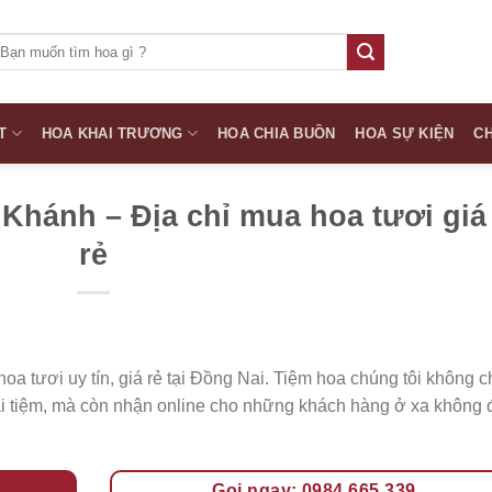
ìm
iếm:
T
HOA KHAI TRƯƠNG
HOA CHIA BUỒN
HOA SỰ KIỆN
CH
Khánh – Địa chỉ mua hoa tươi giá
rẻ
hoa tươi uy tín, giá rẻ tại Đồng Nai. Tiệm hoa chúng tôi không c
ại tiệm, mà còn nhận online cho những khách hàng ở xa không 
Gọi ngay: 0984 665 339