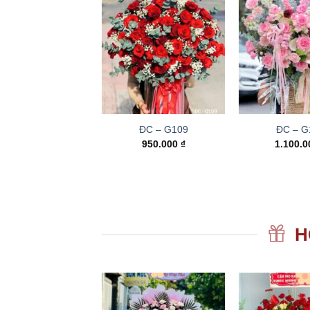
ĐC – G109
ĐC – G
950.000
₫
1.100.
H