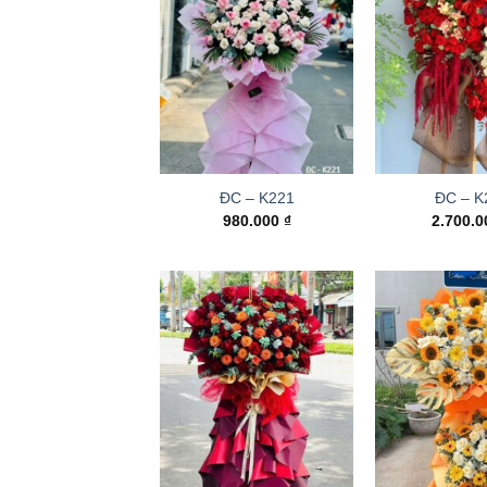
ĐC – K221
ĐC – K
980.000
₫
2.700.