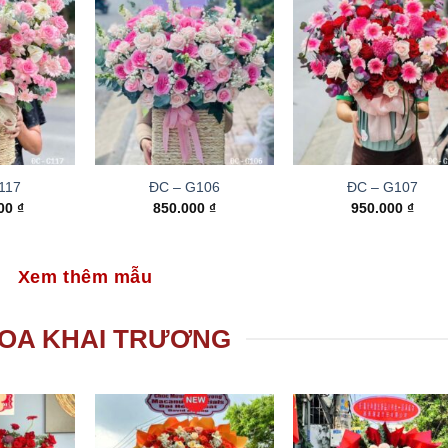
117
ĐC – G106
ĐC – G107
000
₫
850.000
₫
950.000
₫
Xem thêm mẫu
OA KHAI TRƯƠNG