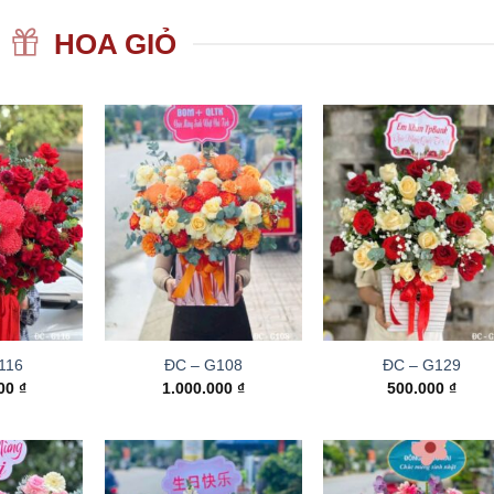
HOA GIỎ
116
ĐC – G108
ĐC – G129
000
₫
1.000.000
₫
500.000
₫