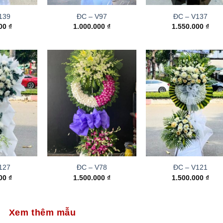
139
ĐC – V97
ĐC – V137
000
₫
1.000.000
₫
1.550.000
₫
127
ĐC – V78
ĐC – V121
000
₫
1.500.000
₫
1.500.000
₫
Xem thêm mẫu