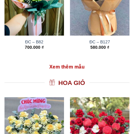
ĐC – B82
ĐC – B127
700.000
₫
580.000
₫
Xem thêm mẫu
HOA GIỎ