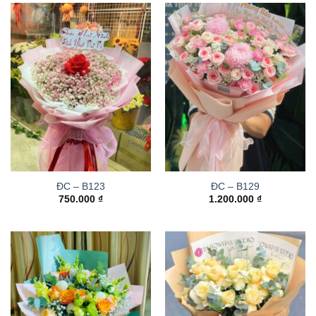
ĐC – B123
ĐC – B129
750.000
₫
1.200.000
₫