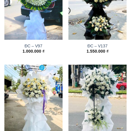
ĐC – V97
ĐC – V137
1.000.000
₫
1.550.000
₫