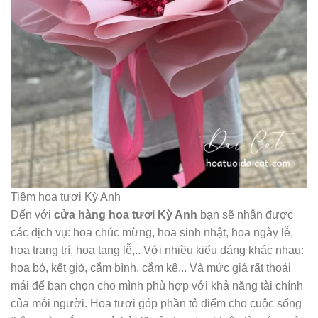
Tiệm hoa tươi Kỳ Anh
Đến với
cửa hàng hoa tươi Kỳ Anh
bạn sẽ nhận được
các dịch vụ: hoa chúc mừng, hoa sinh nhật, hoa ngày lễ,
hoa trang trí, hoa tang lễ,.. Với nhiều kiểu dáng khác nhau:
hoa bó, kết giỏ, cắm bình, cắm kệ,.. Và mức giá rất thoải
mái để bạn chọn cho mình phù hợp với khả năng tài chính
của mỗi người. Hoa tươi góp phần tô điểm cho cuộc sống