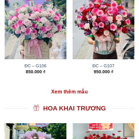
ĐC – G106
ĐC – G107
850.000
₫
950.000
₫
Xem thêm mẫu
HOA KHAI TRƯƠNG