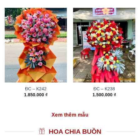
ĐC – K242
ĐC – K238
1.850.000
₫
1.500.000
₫
Xem thêm mẫu
HOA CHIA BUỒN