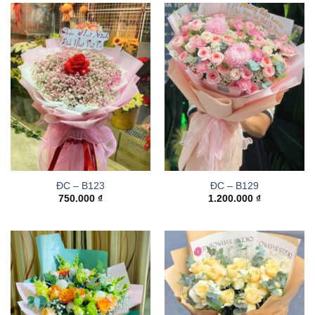
ĐC – B123
ĐC – B129
750.000
₫
1.200.000
₫