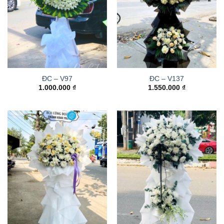
ĐC – V97
ĐC – V137
1.000.000
₫
1.550.000
₫