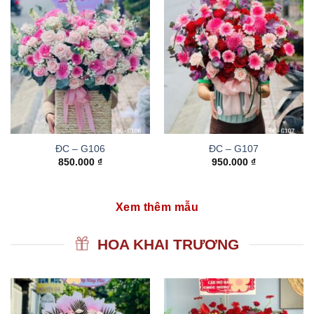
ĐC – G106
ĐC – G107
850.000
₫
950.000
₫
Xem thêm mẫu
HOA KHAI TRƯƠNG