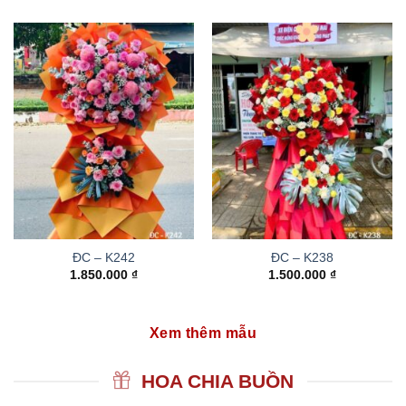
ĐC – K242
ĐC – K238
1.850.000
₫
1.500.000
₫
Xem thêm mẫu
HOA CHIA BUỒN