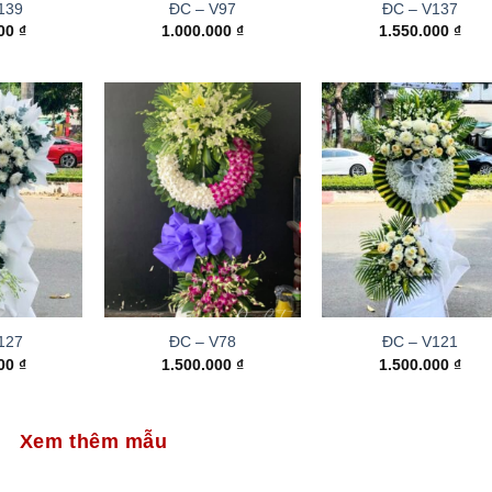
139
ĐC – V97
ĐC – V137
000
₫
1.000.000
₫
1.550.000
₫
127
ĐC – V78
ĐC – V121
000
₫
1.500.000
₫
1.500.000
₫
Xem thêm mẫu