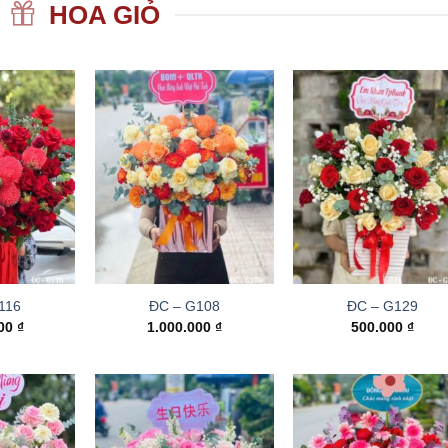
HOA GIỎ
116
ĐC – G108
ĐC – G129
000
₫
1.000.000
₫
500.000
₫