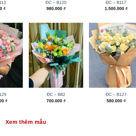
113
ĐC – B120
ĐC – B117
00
₫
980.000
₫
1.500.000
₫
129
ĐC – B82
ĐC – B127
000
₫
700.000
₫
580.000
₫
Xem thêm mẫu