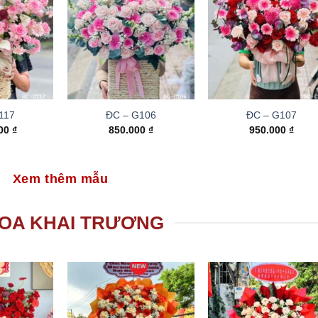
117
ĐC – G106
ĐC – G107
000
₫
850.000
₫
950.000
₫
Xem thêm mẫu
OA KHAI TRƯƠNG