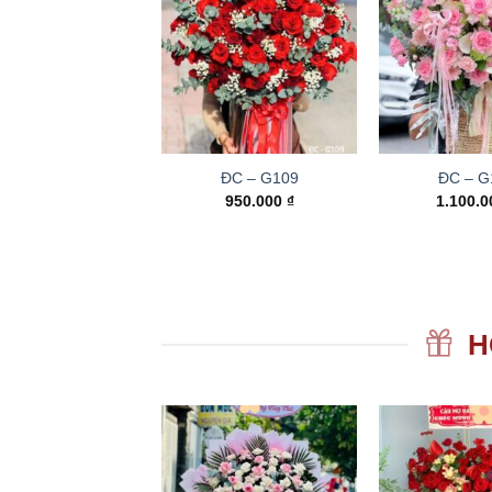
ĐC – G109
ĐC – G
950.000
₫
1.100.
H