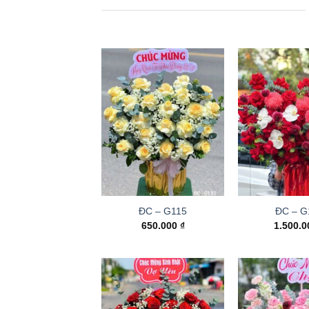
ĐC – G115
ĐC – G
650.000
₫
1.500.