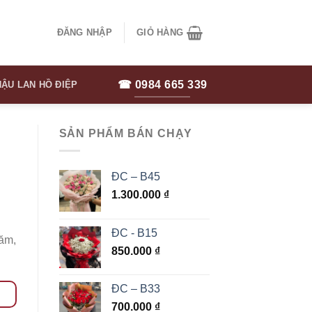
ĐĂNG NHẬP
GIỎ HÀNG
☎ 0984 665 339
ẬU LAN HỒ ĐIỆP
SẢN PHẨM BÁN CHẠY
ĐC – B45
1.300.000
₫
ĐC - B15
năm,
850.000
₫
ĐC – B33
700.000
₫