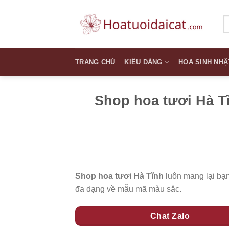
Skip
to
T
k
content
TRANG CHỦ
KIỂU DÁNG
HOA SINH NHẬ
Shop hoa tươi Hà T
Shop hoa tươi Hà Tĩnh
luôn mang lại bạn
đa dạng về mẫu mã màu sắc.
Chat Zalo