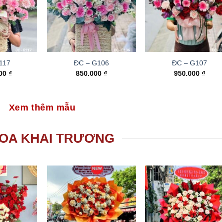
117
ĐC – G106
ĐC – G107
000
₫
850.000
₫
950.000
₫
Xem thêm mẫu
OA KHAI TRƯƠNG