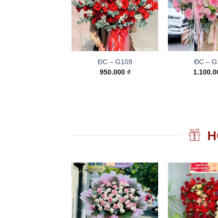
ĐC – G109
ĐC – G
950.000
₫
1.100.
H