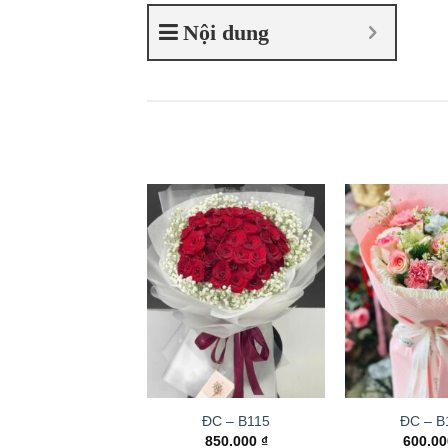
Nội dung
ĐC – B115
ĐC – B
850.000
₫
600.0