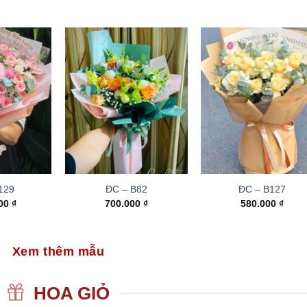
129
ĐC – B82
ĐC – B127
000
₫
700.000
₫
580.000
₫
Xem thêm mẫu
HOA GIỎ