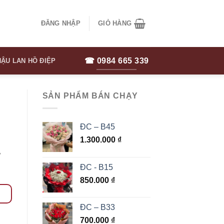
ĐĂNG NHẬP
GIỎ HÀNG
☎ 0984 665 339
ẬU LAN HỒ ĐIỆP
SẢN PHẨM BÁN CHẠY
ĐC – B45
1.300.000
₫
ừ
ĐC - B15
850.000
₫
ĐC – B33
700.000
₫