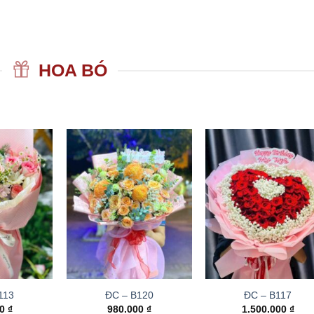
HOA BÓ
113
ĐC – B120
ĐC – B117
00
₫
980.000
₫
1.500.000
₫