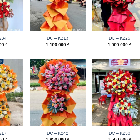
234
ĐC – K213
ĐC – K225
000
₫
1.100.000
₫
1.000.000
₫
217
ĐC – K242
ĐC – K238
000
₫
1.850.000
₫
1.500.000
₫