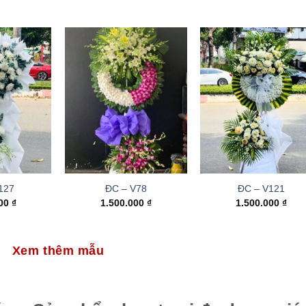
127
ĐC – V78
ĐC – V121
000
₫
1.500.000
₫
1.500.000
₫
Xem thêm mẫu