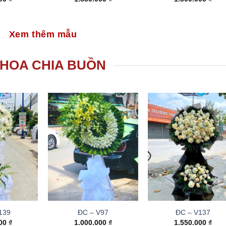
Xem thêm mẫu
HOA CHIA BUỒN
139
ĐC – V97
ĐC – V137
000
₫
1.000.000
₫
1.550.000
₫