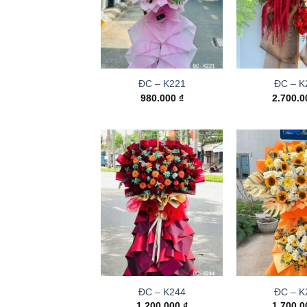
ĐC – K221
ĐC – K
980.000
₫
2.700.
ĐC – K244
ĐC – K
1.200.000
₫
1.700.