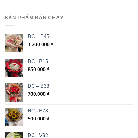
SẢN PHẨM BÁN CHẠY
ĐC – B45
1.300.000
₫
ĐC - B15
850.000
₫
ĐC – B33
700.000
₫
ĐC - B78
500.000
₫
ĐC - V92