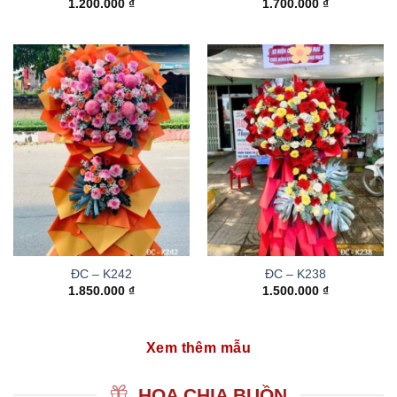
1.200.000
₫
1.700.000
₫
ĐC – K242
ĐC – K238
1.850.000
₫
1.500.000
₫
Xem thêm mẫu
HOA CHIA BUỒN