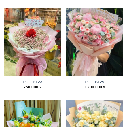
ĐC – B123
ĐC – B129
750.000
₫
1.200.000
₫