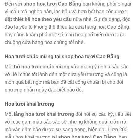
Đến với
shop hoa tươi Cao Bằng
bạn không phải e ngại
vì mẫu mã nghèo nàn, lạc hậu và hơn hết bạn còn được
đặt thiết kế hoa theo yêu cầu
nữa nhé. Sự đa dạng, độc
đáo là yếu tố không thể thiếu tại cửa hàng hoa Cao Bằng,
hãy cùng khám phá một số mẫu hoa phổ biến được ưa
chuộng cửa hàng hoa chúng tôi nhé.
Hoa tươi chúc mừng tại shop hoa tươi Cao Bằng
Một
bó hoa tươi chúc mừng
vừa mang ý nghĩa sâu sắc
với lời chúc tốt lành đến một nửa yêu thương và cũng là
món quà bất ngờ mà bạn đã cất công chuẩn bị cho đối
phương nhân ngày đặc biệt nào đó.
Hoa tươi khai trương
Một
lẵng hoa tươi khai trương
đòi hỏi sự cầu kỳ, tiểu tiết
với các gam màu sắc sặc sỡ nhưng không quá rườm rà
mà vẫn đảm bảo được sự sang trọng, hiện đại. Hơn 200
mẫu hoa khai trương tại
shop hoa tươi Cao Bằng
, bạn