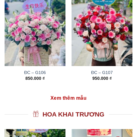
ĐC – G106
ĐC – G107
850.000
₫
950.000
₫
Xem thêm mẫu
HOA KHAI TRƯƠNG