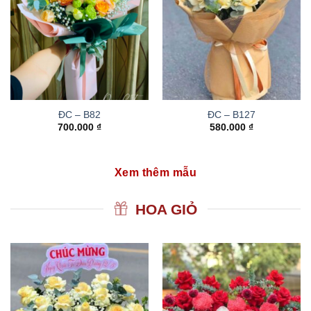
ĐC – B82
ĐC – B127
700.000
₫
580.000
₫
Xem thêm mẫu
HOA GIỎ