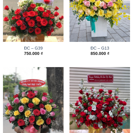
ĐC – G39
ĐC – G13
750.000
₫
850.000
₫