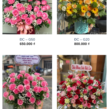
ĐC – G50
ĐC – G20
650.000
₫
800.000
₫