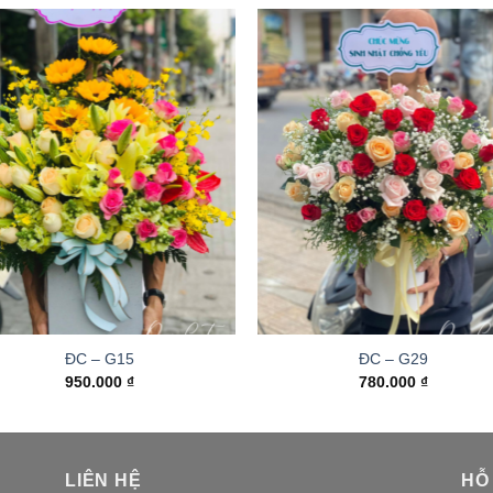
ĐC – G15
ĐC – G29
950.000
₫
780.000
₫
LIÊN HỆ
HỖ