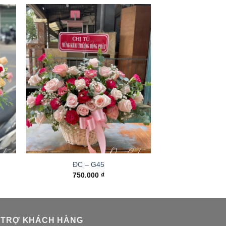
ĐC – G45
750.000
₫
 TRỢ KHÁCH HÀNG