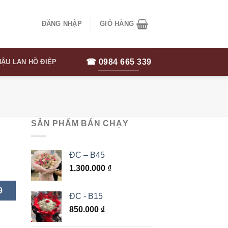
ĐĂNG NHẬP
GIỎ HÀNG
☎ 0984 665 339
ẬU LAN HỒ ĐIỆP
SẢN PHẨM BÁN CHẠY
ĐC – B45
1.300.000
₫
9
ĐC - B15
850.000
₫