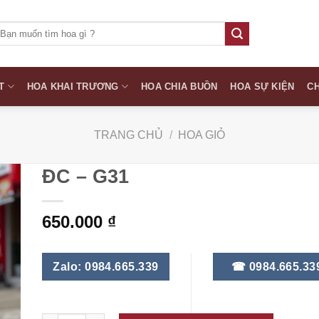
ìm
iếm:
T
HOA KHAI TRƯƠNG
HOA CHIA BUỒN
HOA SỰ KIỆN
CH
TRANG CHỦ
/
HOA GIỎ
ĐC – G31
650.000
₫
Zalo: 0984.665.339
☎ 0984.665.33