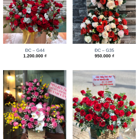
ĐC – G44
ĐC – G35
1.200.000
₫
950.000
₫