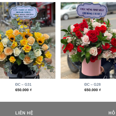
ĐC – G31
ĐC – G28
650.000
₫
650.000
₫
LIÊN HỆ
HỖ