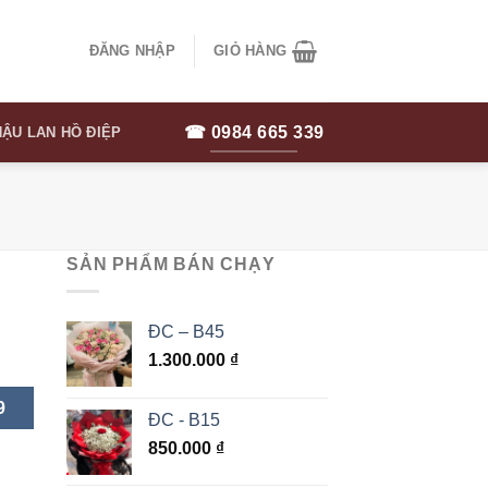
ĐĂNG NHẬP
GIỎ HÀNG
☎ 0984 665 339
ẬU LAN HỒ ĐIỆP
SẢN PHẨM BÁN CHẠY
ĐC – B45
1.300.000
₫
9
ĐC - B15
850.000
₫