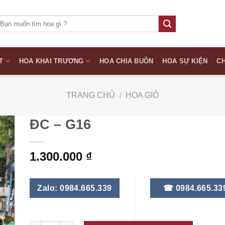
ìm
iếm:
T
HOA KHAI TRƯƠNG
HOA CHIA BUỒN
HOA SỰ KIỆN
CH
TRANG CHỦ
/
HOA GIỎ
ĐC – G16
1.300.000
₫
Zalo: 0984.665.339
☎ 0984.665.33