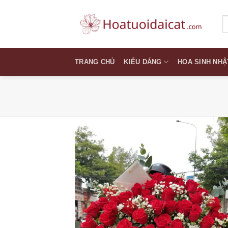
Skip
to
T
k
content
TRANG CHỦ
KIỂU DÁNG
HOA SINH NHẬ