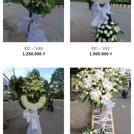
ĐC – V48
ĐC – V42
1.250.000
₫
1.500.000
₫