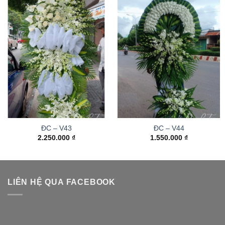
ĐC – V43
ĐC – V44
2.250.000
₫
1.550.000
₫
LIÊN HỆ QUA FACEBOOK