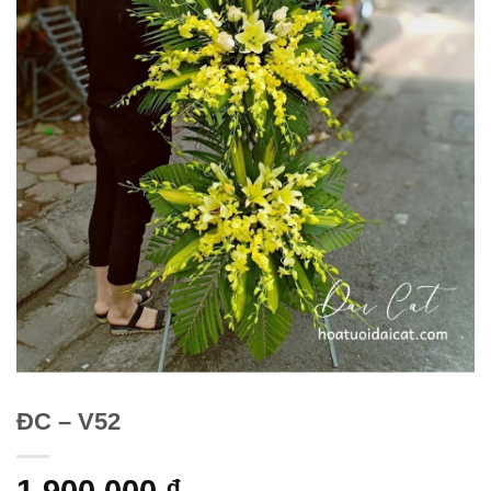
ĐC – V52