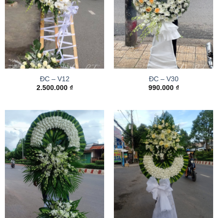
ĐC – V12
ĐC – V30
2.500.000
₫
990.000
₫