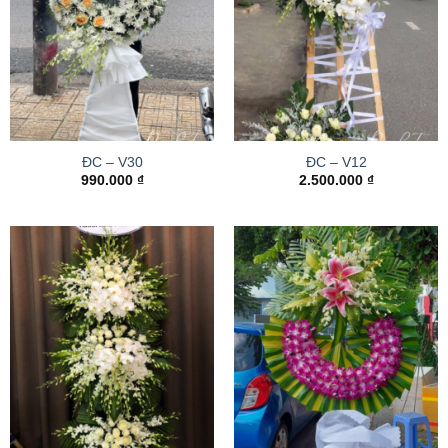
ĐC – V30
ĐC – V12
990.000
₫
2.500.000
₫