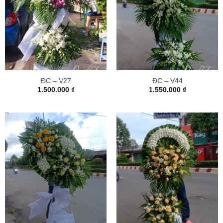
ĐC – V27
ĐC – V44
1.500.000
₫
1.550.000
₫