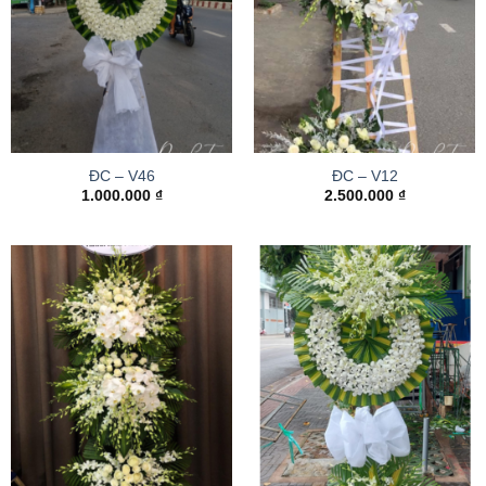
ĐC – V46
ĐC – V12
1.000.000
₫
2.500.000
₫