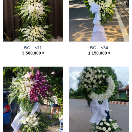
ĐC – V11
ĐC – V54
3.500.000
₫
1.150.000
₫