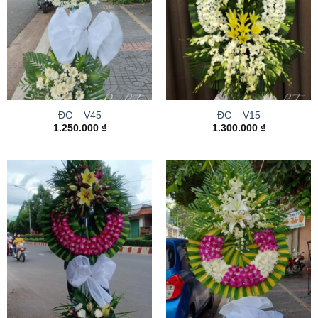
ĐC – V45
ĐC – V15
1.250.000
₫
1.300.000
₫