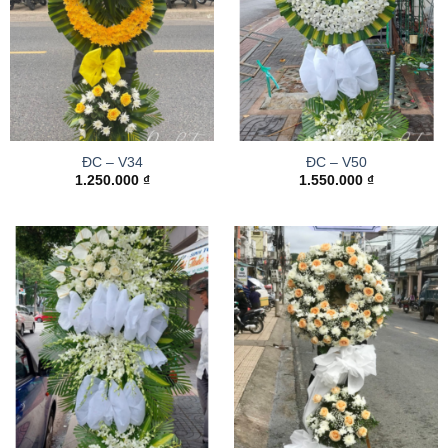
ĐC – V34
ĐC – V50
1.250.000
₫
1.550.000
₫