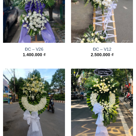
ĐC – V26
ĐC – V12
1.400.000
₫
2.500.000
₫