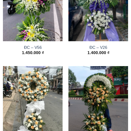
ĐC – V56
ĐC – V26
1.450.000
₫
1.400.000
₫