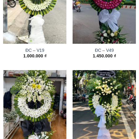
ĐC – V19
ĐC – V49
1.000.000
₫
1.450.000
₫