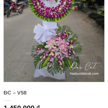
ĐC – V58