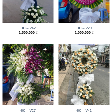
ĐC – V42
ĐC – V29
1.500.000
₫
1.000.000
₫
ĐC – V27
ĐC – V41