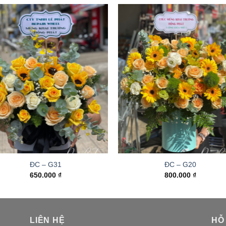
ĐC – G31
ĐC – G20
650.000
₫
800.000
₫
LIÊN HỆ
HỖ