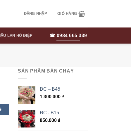
ĐĂNG NHẬP
GIỎ HÀNG
☎ 0984 665 339
ẬU LAN HỒ ĐIỆP
SẢN PHẨM BÁN CHẠY
ĐC – B45
1.300.000
₫
9
ĐC - B15
850.000
₫