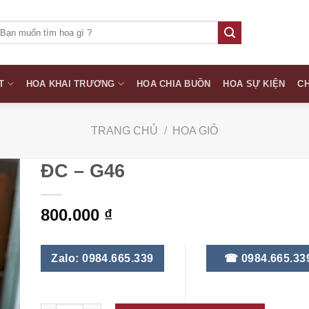
ìm
iếm:
T
HOA KHAI TRƯƠNG
HOA CHIA BUỒN
HOA SỰ KIỆN
CH
TRANG CHỦ
/
HOA GIỎ
ĐC – G46
800.000
₫
Zalo: 0984.665.339
☎ 0984.665.33