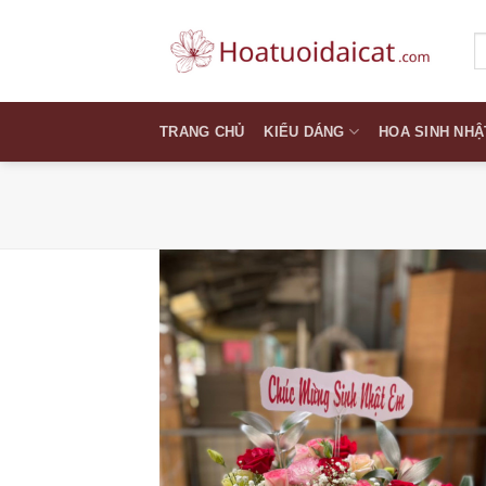
Skip
to
T
k
content
TRANG CHỦ
KIỂU DÁNG
HOA SINH NHẬ