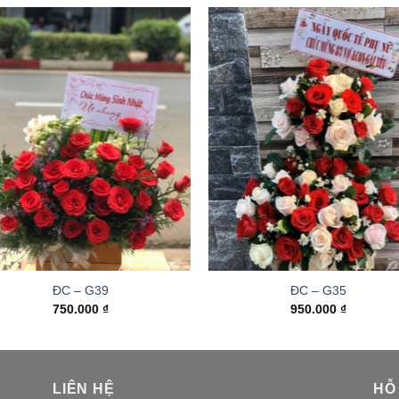
ĐC – G39
ĐC – G35
750.000
₫
950.000
₫
LIÊN HỆ
HỖ