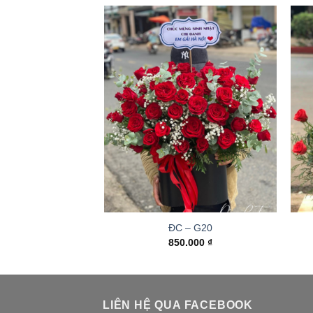
ĐC – G20
850.000
₫
LIÊN HỆ QUA FACEBOOK