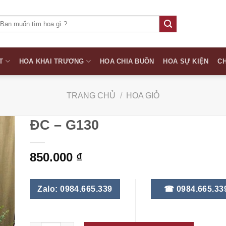
ìm
iếm:
T
HOA KHAI TRƯƠNG
HOA CHIA BUỒN
HOA SỰ KIỆN
CH
TRANG CHỦ
/
HOA GIỎ
ĐC – G130
850.000
₫
Zalo: 0984.665.339
☎ 0984.665.33