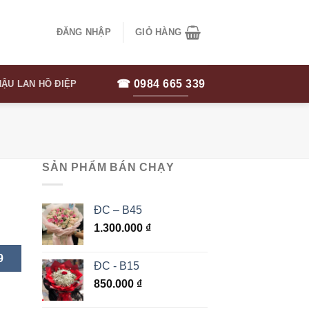
ĐĂNG NHẬP
GIỎ HÀNG
☎ 0984 665 339
ẬU LAN HỒ ĐIỆP
SẢN PHẨM BÁN CHẠY
ĐC – B45
1.300.000
₫
9
ĐC - B15
850.000
₫