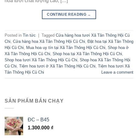
hoa tươi chất lượng cao, […]
CONTINUE READING
→
Posted in
Tin tức
|
Tagged
Cửa hàng hoa tươi Xã Tân Thông Hội Củ
Chi
,
Cửa hàng hoa Xã Tân Thông Hội Củ Chi
,
Đặt hoa tại Xã Tân Thông
Hội Củ Chi
,
Mua hoa uy tín tại Xã Tân Thông Hội Củ Chi
,
Shop hoa ở
Xã Tân Thông Hội Củ Chi
,
Shop hoa tại Xã Tân Thông Hội Củ Chi
,
Shop hoa tươi Xã Tân Thông Hội Củ Chi
,
Shop hoa Xã Tân Thông Hội
Củ Chi
,
Tiệm hoa tươi ở Xã Tân Thông Hội Củ Chi
,
Tiệm hoa tươi Xã
Tân Thông Hội Củ Chi
Leave a comment
SẢN PHẨM BÁN CHẠY
ĐC – B45
1.300.000
₫