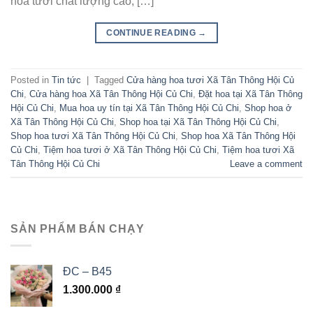
hoa tươi chất lượng cao, […]
CONTINUE READING
→
Posted in
Tin tức
|
Tagged
Cửa hàng hoa tươi Xã Tân Thông Hội Củ
Chi
,
Cửa hàng hoa Xã Tân Thông Hội Củ Chi
,
Đặt hoa tại Xã Tân Thông
Hội Củ Chi
,
Mua hoa uy tín tại Xã Tân Thông Hội Củ Chi
,
Shop hoa ở
Xã Tân Thông Hội Củ Chi
,
Shop hoa tại Xã Tân Thông Hội Củ Chi
,
Shop hoa tươi Xã Tân Thông Hội Củ Chi
,
Shop hoa Xã Tân Thông Hội
Củ Chi
,
Tiệm hoa tươi ở Xã Tân Thông Hội Củ Chi
,
Tiệm hoa tươi Xã
Tân Thông Hội Củ Chi
Leave a comment
SẢN PHẨM BÁN CHẠY
ĐC – B45
1.300.000
₫