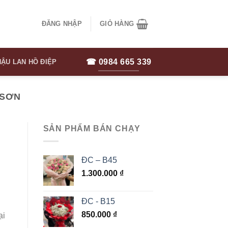
ĐĂNG NHẬP
GIỎ HÀNG
☎ 0984 665 339
ẬU LAN HỒ ĐIỆP
 SƠN
SẢN PHẨM BÁN CHẠY
ĐC – B45
1.300.000
₫
ĐC - B15
850.000
₫
ại