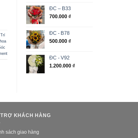
ĐC – B33
700.000
₫
ĐC - B78
Trí
500.000
₫
hoa
Sóc
ment
ĐC - V92
1.200.000
₫
 TRỢ KHÁCH HÀNG
nh sách giao hàng