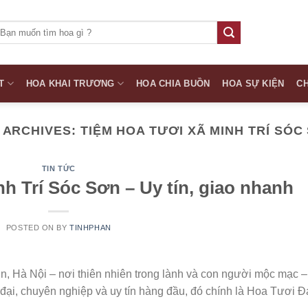
ìm
iếm:
T
HOA KHAI TRƯƠNG
HOA CHIA BUỒN
HOA SỰ KIỆN
CH
 ARCHIVES:
TIỆM HOA TƯƠI XÃ MINH TRÍ SÓC
TIN TỨC
h Trí Sóc Sơn – Uy tín, giao nhanh
POSTED ON
BY
TINHPHAN
n, Hà Nội – nơi thiên nhiên trong lành và con người mộc mạc –
 đại, chuyên nghiệp và uy tín hàng đầu, đó chính là Hoa Tươi Đ