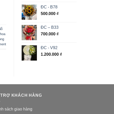
ĐC - B78
500.000
₫
ĐC – B33
Nỗ
700.000
₫
 hoa
ông
ment
ĐC - V92
1.200.000
₫
 TRỢ KHÁCH HÀNG
nh sách giao hàng