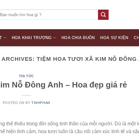
ìm
iếm:
T
HOA KHAI TRƯƠNG
HOA CHIA BUỒN
HOA SỰ KIỆN
CH
 ARCHIVES:
TIỆM HOA TƯƠI XÃ KIM NỖ ĐÔNG
TIN TỨC
im Nỗ Đông Anh – Hoa đẹp giá rẻ
POSTED ON
BY
TINHPHAN
g thể thiếu trong đời sống tinh thần của mỗi người. Dù là một l
hể hiện tình cảm, hoa tươi luôn là cầu nối cảm xúc tinh tế và sâ