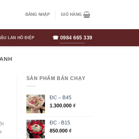
ĐĂNG NHẬP
GIỎ HÀNG
☎ 0984 665 339
ẬU LAN HỒ ĐIỆP
 ANH
SẢN PHẨM BÁN CHẠY
ĐC – B45
1.300.000
₫
ĐC - B15
ời
850.000
₫
u