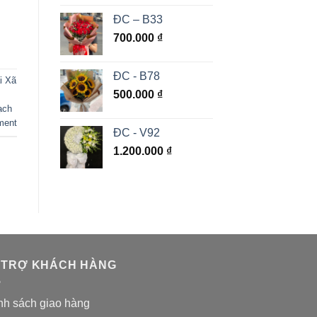
ĐC – B33
700.000
₫
ĐC - B78
i Xã
500.000
₫
ạch
ment
ĐC - V92
1.200.000
₫
 TRỢ KHÁCH HÀNG
nh sách giao hàng