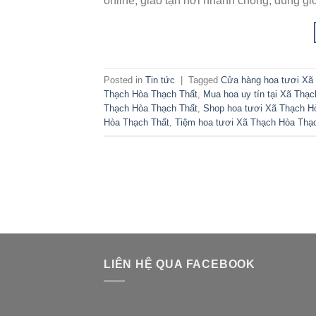
online, giao tận nơi nhanh chóng, đúng gi
Posted in
Tin tức
|
Tagged
Cửa hàng hoa tươi Xã
Thạch Hòa Thạch Thất
,
Mua hoa uy tín tại Xã Thạ
Thạch Hòa Thạch Thất
,
Shop hoa tươi Xã Thạch H
Hòa Thạch Thất
,
Tiệm hoa tươi Xã Thạch Hòa Thạ
LIÊN HỆ QUA FACEBOOK