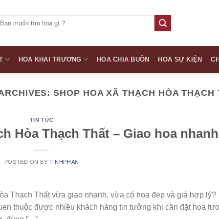
ìm
iếm:
T
HOA KHAI TRƯƠNG
HOA CHIA BUỒN
HOA SỰ KIỆN
CH
ARCHIVES:
SHOP HOA XÃ THẠCH HÒA THẠCH
TIN TỨC
ch Hòa Thạch Thất – Giao hoa nhanh
POSTED ON
BY
TINHPHAN
òa Thạch Thất vừa giao nhanh, vừa có hoa đẹp và giá hợp lý?
uen thuộc được nhiều khách hàng tin tưởng khi cần đặt hoa tươ