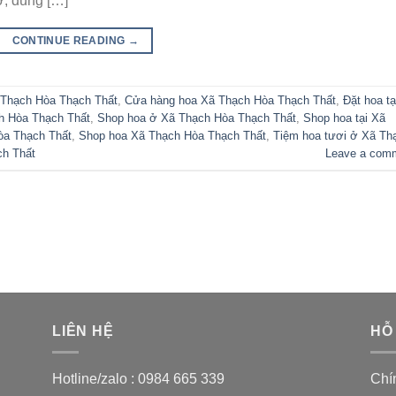
ờ, đúng […]
CONTINUE READING
→
 Thạch Hòa Thạch Thất
,
Cửa hàng hoa Xã Thạch Hòa Thạch Thất
,
Đặt hoa tạ
ch Hòa Thạch Thất
,
Shop hoa ở Xã Thạch Hòa Thạch Thất
,
Shop hoa tại Xã
òa Thạch Thất
,
Shop hoa Xã Thạch Hòa Thạch Thất
,
Tiệm hoa tươi ở Xã Th
ch Thất
Leave a com
LIÊN HỆ
HỖ
Hotline/zalo :
0984 665 339
Chí