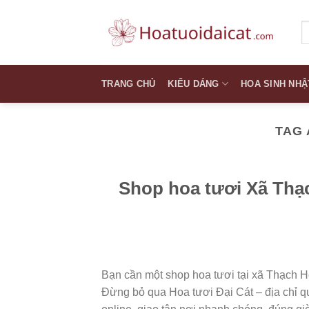
Skip
to
T
k
content
TRANG CHỦ
KIỂU DÁNG
HOA SINH NHẬ
TAG 
Shop hoa tươi Xã Thạ
Bạn cần một shop hoa tươi tại xã Thạch H
Đừng bỏ qua Hoa tươi Đại Cát – địa chỉ q