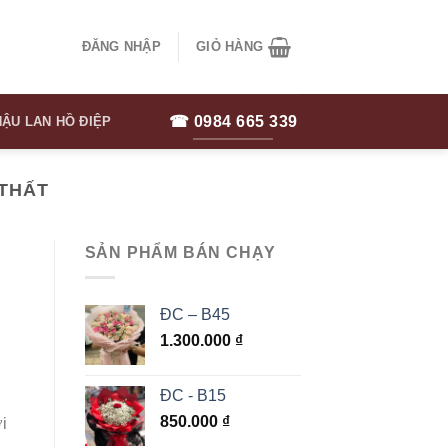
ĐĂNG NHẬP
GIỎ HÀNG
☎ 0984 665 339
ẬU LAN HỒ ĐIỆP
 THẤT
SẢN PHẨM BÁN CHẠY
ĐC – B45
1.300.000
₫
ĐC - B15
850.000
₫
i