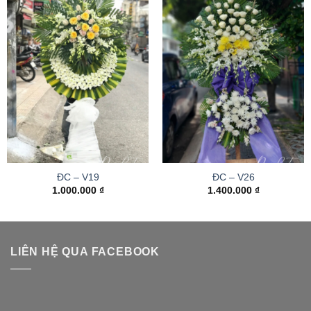
ĐC – V19
ĐC – V26
1.000.000
₫
1.400.000
₫
LIÊN HỆ QUA FACEBOOK