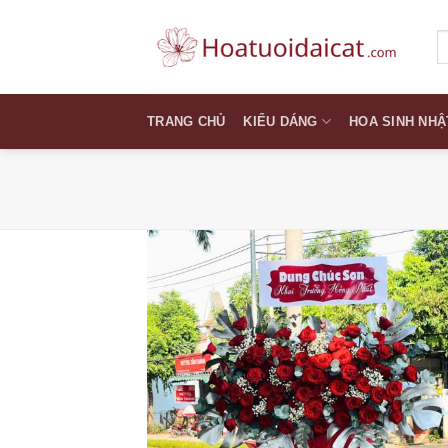
Skip
to
T
k
content
TRANG CHỦ
KIỂU DÁNG
HOA SINH NHẬ