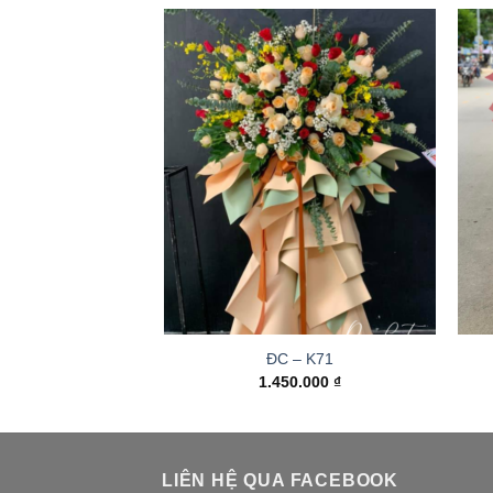
ĐC – K71
1.450.000
₫
LIÊN HỆ QUA FACEBOOK