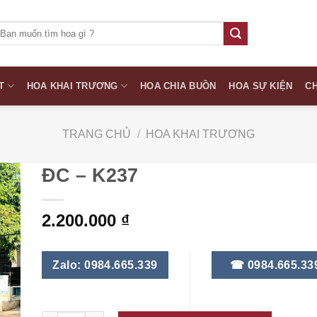
ìm
iếm:
T
HOA KHAI TRƯƠNG
HOA CHIA BUỒN
HOA SỰ KIỆN
CH
TRANG CHỦ
/
HOA KHAI TRƯƠNG
ĐC – K237
2.200.000
₫
Zalo: 0984.665.339
☎ 0984.665.33