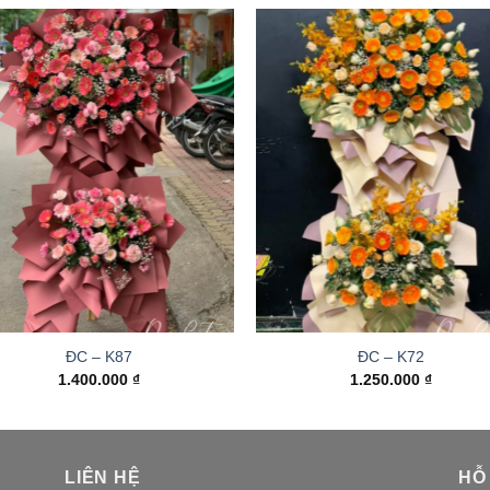
ĐC – K87
ĐC – K72
1.400.000
₫
1.250.000
₫
LIÊN HỆ
HỖ