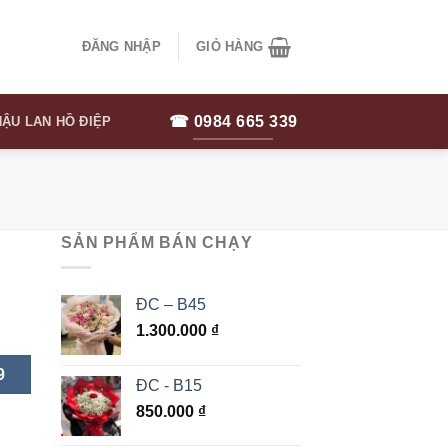
ĐĂNG NHẬP
GIỎ HÀNG
☎ 0984 665 339
ẬU LAN HỒ ĐIỆP
SẢN PHẨM BÁN CHẠY
ĐC – B45
1.300.000
₫
9
ĐC - B15
850.000
₫