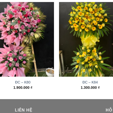
ĐC – K80
ĐC – K84
1.900.000
₫
1.300.000
₫
LIÊN HỆ
HỖ