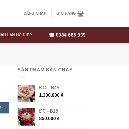
ĐĂNG NHẬP
GIỎ HÀNG
☎ 0984 665 339
ẬU LAN HỒ ĐIỆP
SẢN PHẨM BÁN CHẠY
ĐC – B45
1.300.000
₫
9
ĐC - B15
850.000
₫