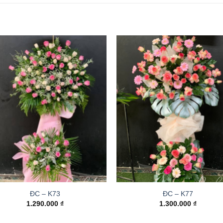
ĐC – K73
ĐC – K77
1.290.000
₫
1.300.000
₫