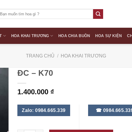
ìm
iếm:
T
HOA KHAI TRƯƠNG
HOA CHIA BUỒN
HOA SỰ KIỆN
CH
TRANG CHỦ
/
HOA KHAI TRƯƠNG
ĐC – K70
1.400.000
₫
Zalo: 0984.665.339
☎ 0984.665.33