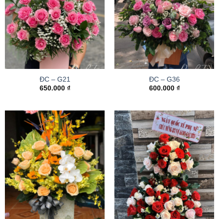
ĐC – G21
ĐC – G36
650.000
₫
600.000
₫